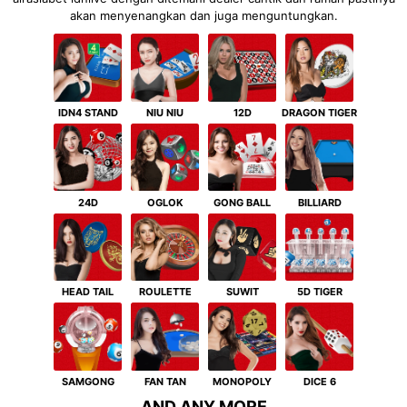
akan menyenangkan dan juga menguntungkan.
IDN4 STAND
NIU NIU
12D
DRAGON TIGER
24D
OGLOK
GONG BALL
BILLIARD
HEAD TAIL
ROULETTE
SUWIT
5D TIGER
SAMGONG
FAN TAN
MONOPOLY
DICE 6
AND ANY MORE