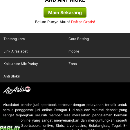
Main Sekarang
Belum Punya Akun!
Daftar Gratis!
Tentang kami
Cara Betting
Link Airasiabet
mobile
Kalkulator Mix Parlay
Zona
Anti Blokir
Airasiabet
bandar judi sportbook terbesar dengan pelayanan terbaik untuk
semua penggemar judi online. Dengan 1 id saja dan minimal deposit yang
sangat terjangkau seluruh member bisa merasakan pengalaman bermain
game judi online yang sangat menyenangkan dan menguntungkan seperti
game judi Sportsbook, Idnlive, Slots, Live casino, Bolatangkas, Togel, E-