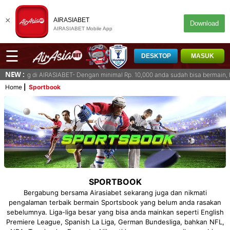
×
AIRASIABET
Download
AIRASIABET Mobile App
☰
DESKTOP
MASUK
NEW :
at Datang di AIRASIABET- Dengan minimal Rp. 10,000 anda sudah bisa bermain, 
Home
Sportbook
SPORTBOOK
Bergabung bersama Airasiabet sekarang juga dan nikmati
pengalaman terbaik bermain Sportsbook yang belum anda rasakan
sebelumnya. Liga-liga besar yang bisa anda mainkan seperti English
Premiere League, Spanish La Liga, German Bundesliga, bahkan NFL,